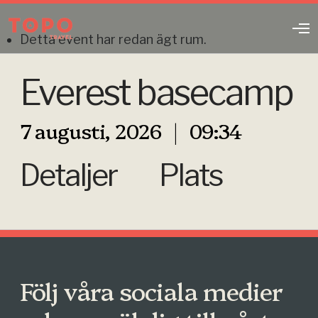
O
Detta event har redan ägt rum.
p
e
n
Everest basecamp
M
e
n
u
7 augusti, 2026 | 09:34
Detaljer
Plats
Följ våra sociala medier