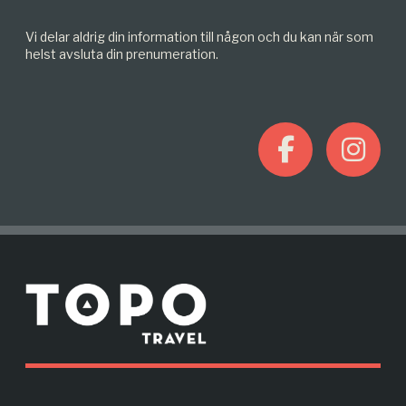
Vi delar aldrig din information till någon och du kan när som
helst avsluta din prenumeration.
F
I
a
n
c
s
M
e
t
o
r
b
a
e