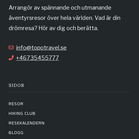
o
g
Arrangör av spännande och utmanande
äventyrsresor över hela världen. Vad är din
o
r
drömresa? Hör av dig och berätta.
k
a
info@topotravel.se
+46735455777
m
SIDOR
RESOR
HIKING CLUB
RESEKALENDERN
BLOGG