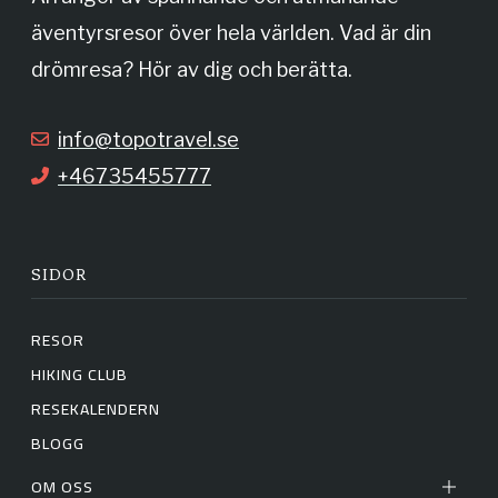
äventyrsresor över hela världen. Vad är din
o
r
drömresa? Hör av dig och berätta.
k
a
info@topotravel.se
+46735455777
m
SIDOR
RESOR
HIKING CLUB
RESEKALENDERN
BLOGG
OM OSS