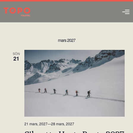
O
p
e
n
M
mars 2027
e
n
u
SÖN
21
21 mars, 2027
—
28 mars, 2027