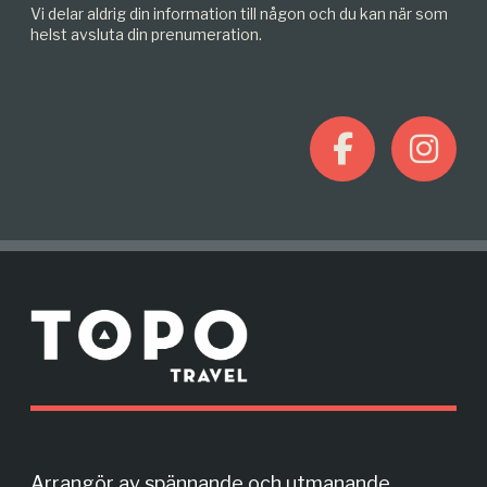
Vi delar aldrig din information till någon och du kan när som
helst avsluta din prenumeration.
F
I
a
n
c
s
M
e
t
o
r
b
a
e
o
g
Arrangör av spännande och utmanande