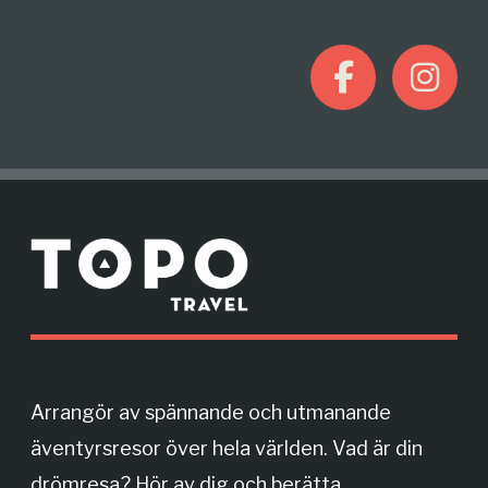
F
I
a
n
c
s
M
e
t
o
r
b
a
e
o
g
Arrangör av spännande och utmanande
äventyrsresor över hela världen. Vad är din
o
r
drömresa? Hör av dig och berätta.