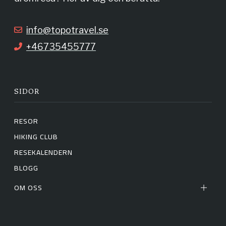
k
a
info@topotravel.se
+46735455777
m
SIDOR
RESOR
HIKING CLUB
RESEKALENDERN
BLOGG
OM OSS