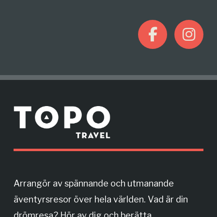
F
I
a
n
c
s
M
e
t
o
r
b
a
e
o
g
Arrangör av spännande och utmanande
äventyrsresor över hela världen. Vad är din
o
r
drömresa? Hör av dig och berätta.