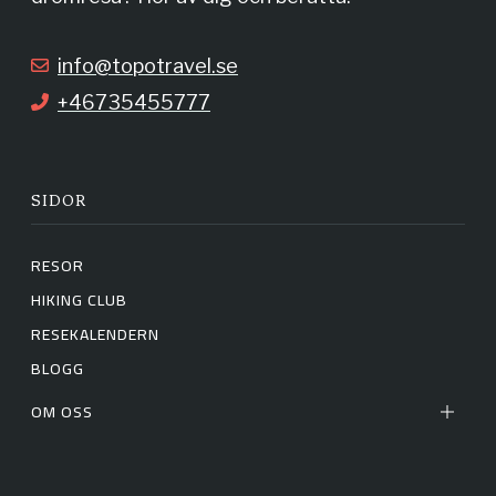
k
a
info@topotravel.se
+46735455777
m
SIDOR
RESOR
HIKING CLUB
RESEKALENDERN
BLOGG
OM OSS