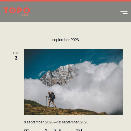
O
p
e
n
M
september 2026
e
n
u
TOR
3
3 september, 2026
—
12 september, 2026