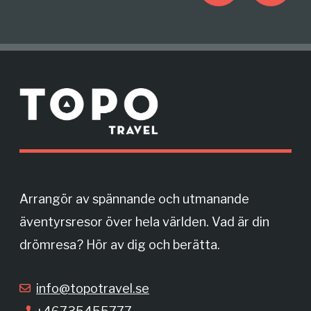
a
n
c
s
M
e
t
o
r
b
a
e
o
g
Arrangör av spännande och utmanande
äventyrsresor över hela världen. Vad är din
o
r
drömresa? Hör av dig och berätta.
k
a
info@topotravel.se