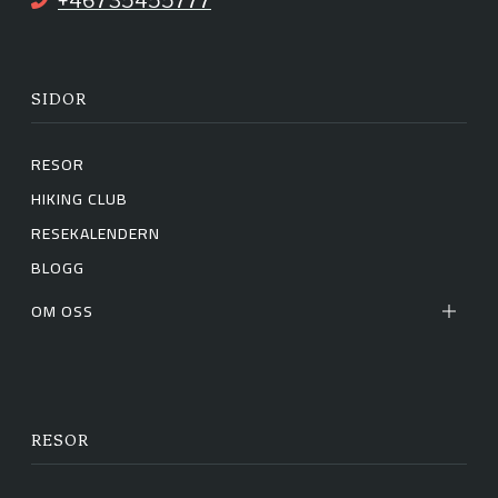
+46735455777
m
SIDOR
RESOR
HIKING CLUB
RESEKALENDERN
BLOGG
OM OSS
RESOR