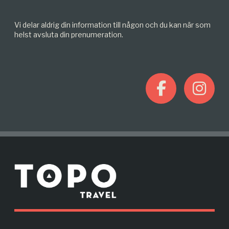
Vi delar aldrig din information till någon och du kan när som
helst avsluta din prenumeration.
F
I
a
n
c
s
M
e
t
o
r
b
a
e