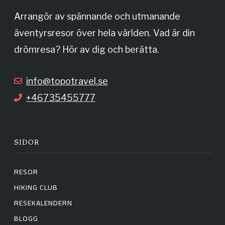
o
g
Arrangör av spännande och utmanande
äventyrsresor över hela världen. Vad är din
o
r
drömresa? Hör av dig och berätta.
k
a
info@topotravel.se
+46735455777
m
SIDOR
RESOR
HIKING CLUB
RESEKALENDERN
BLOGG