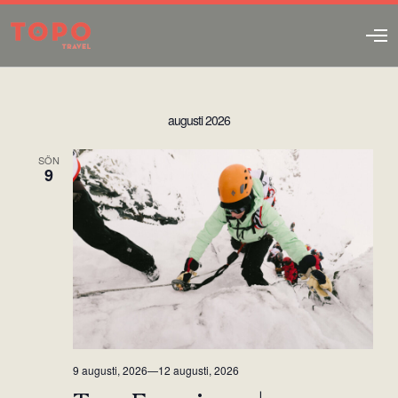
O
p
e
n
M
augusti 2026
e
n
u
SÖN
9
9 augusti, 2026
—
12 augusti, 2026