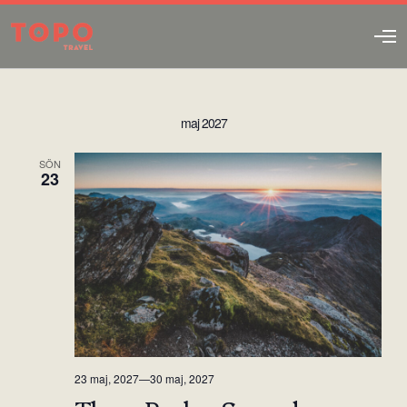
O
p
e
n
M
maj 2027
e
n
u
SÖN
23
23 maj, 2027
—
30 maj, 2027