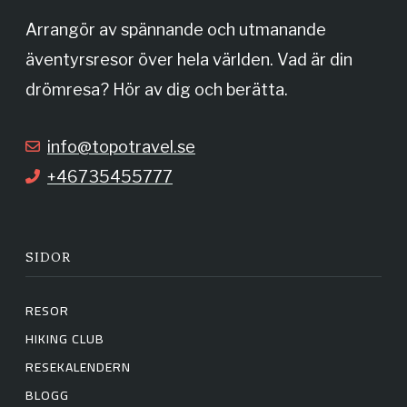
o
g
Arrangör av spännande och utmanande
äventyrsresor över hela världen. Vad är din
o
r
drömresa? Hör av dig och berätta.
k
a
info@topotravel.se
+46735455777
m
SIDOR
RESOR
HIKING CLUB
RESEKALENDERN
BLOGG