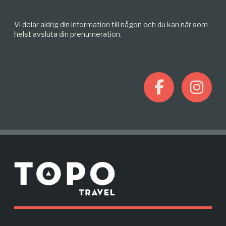
Vi delar aldrig din information till någon och du kan när som
helst avsluta din prenumeration.
F
I
a
n
c
s
M
e
t
o
r
b
a
e