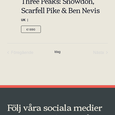
Three Peaks: Snowdon,
Scarfell Pike & Ben Nevis
UK
€1890
Föregående
Idag
Nästa
Events
Events
Följ våra sociala medier