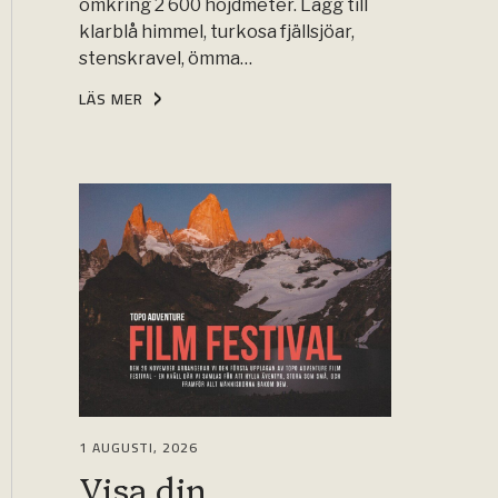
omkring 2 600 höjdmeter. Lägg till
klarblå himmel, turkosa fjällsjöar,
stenskravel, ömma…
LÄS MER
1 AUGUSTI, 2026
Visa din