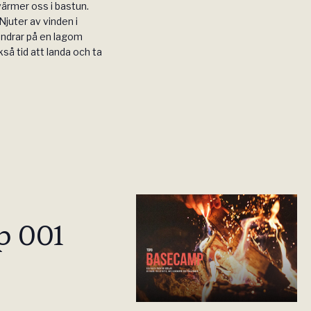
värmer oss i bastun.
Njuter av vinden i
andrar på en lagom
å tid att landa och ta
p 001