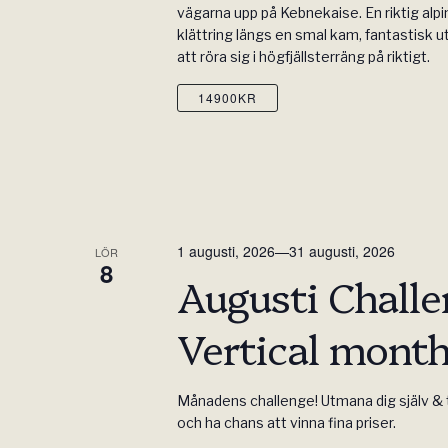
vägarna upp på Kebnekaise. En riktig alp
klättring längs en smal kam, fantastisk u
att röra sig i högfjällsterräng på riktigt.
14900KR
1 augusti, 2026
—
31 augusti, 2026
LÖR
8
Augusti Challe
Vertical mont
Månadens challenge! Utmana dig själv & t
och ha chans att vinna fina priser.