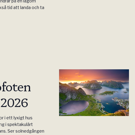
andrar på en lagom
å tid att landa och ta
ofoten
 2026
r i ett lyxigt hus
ng i spektakulärt
ans. Ser solnedgången