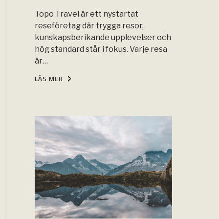
Topo Travel är ett nystartat
reseföretag där trygga resor,
kunskapsberikande upplevelser och
hög standard står i fokus. Varje resa
är…
LÄS MER