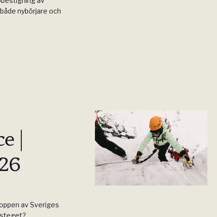
pbestigning av
både nybörjare och
e |
026
toppen av Sveriges
a steget?