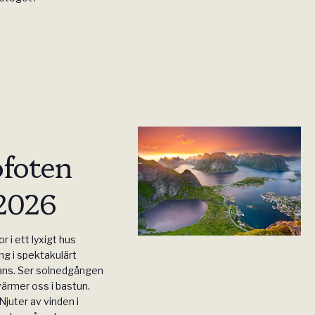
ofoten
 2026
r i ett lyxigt hus
ng i spektakulärt
ans. Ser solnedgången
värmer oss i bastun.
Njuter av vinden i