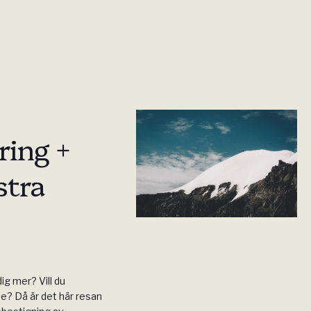
ring +
stra
dig mer? Vill du
e? Då är det här resan