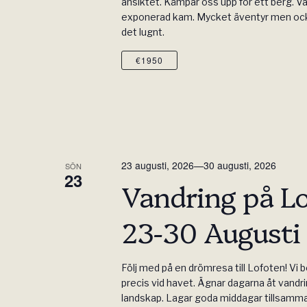
ansiktet. Kämpar oss upp för ett berg. V
exponerad kam. Mycket äventyr men ocks
det lugnt.
€1950
23 augusti, 2026
—
30 augusti, 2026
SÖN
23
Vandring på L
23-30 Augusti
Följ med på en drömresa till Lofoten! Vi bo
precis vid havet. Ägnar dagarna åt vandri
landskap. Lagar goda middagar tillsamm