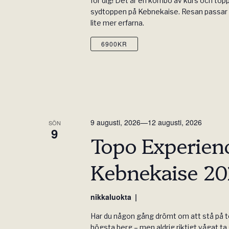
för dig! Det är en kombo av kurs och top
sydtoppen på Kebnekaise. Resan passar 
lite mer erfarna.
6900KR
9 augusti, 2026
—
12 augusti, 2026
SÖN
9
Topo Experienc
Kebnekaise 2
nikkaluokta
Har du någon gång drömt om att stå på 
högsta berg – men aldrig riktigt vågat t