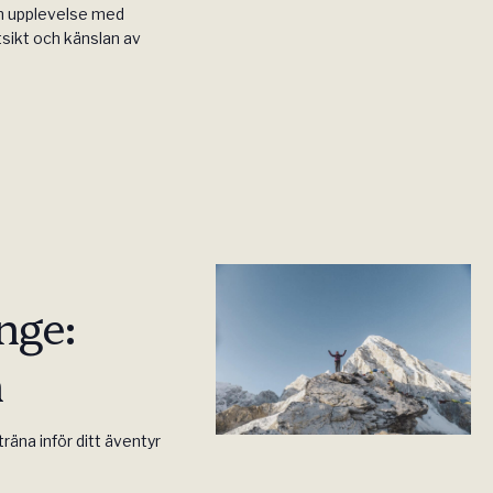
in upplevelse med
tsikt och känslan av
nge:
h
räna inför ditt äventyr