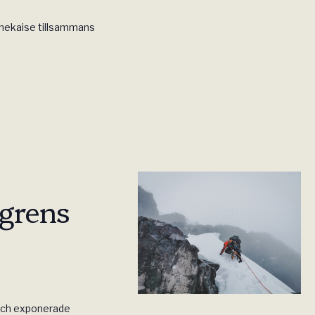
bnekaise tillsammans
grens
 och exponerade