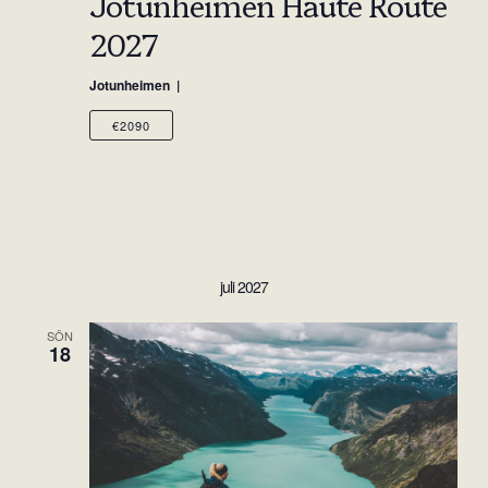
Jotunheimen Haute Route
2027
Jotunheimen
€2090
juli 2027
SÖN
18