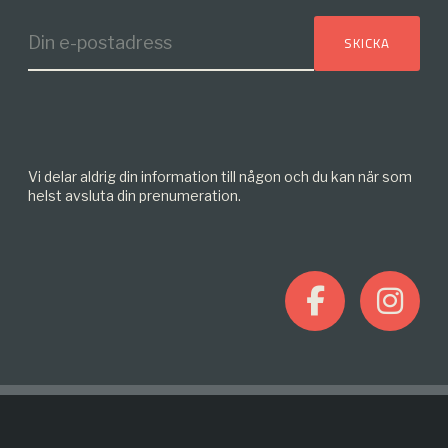
Vi delar aldrig din information till någon och du kan när som
helst avsluta din prenumeration.
F
I
a
n
c
s