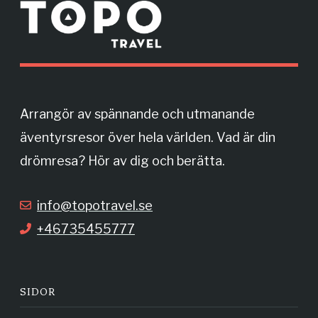
M
e
t
o
r
b
a
e
o
g
Arrangör av spännande och utmanande
äventyrsresor över hela världen. Vad är din
o
r
drömresa? Hör av dig och berätta.
k
a
info@topotravel.se
+46735455777
m
SIDOR