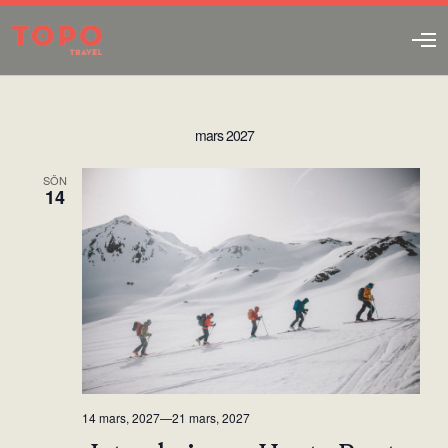
O
p
e
n
M
mars 2027
e
n
u
SÖN
14
14 mars, 2027
—
21 mars, 2027