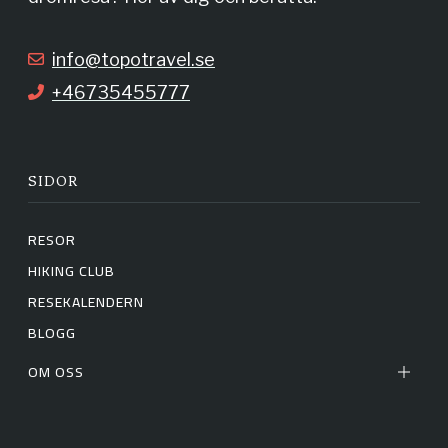
k
a
info@topotravel.se
+46735455777
m
SIDOR
RESOR
HIKING CLUB
RESEKALENDERN
BLOGG
OM OSS