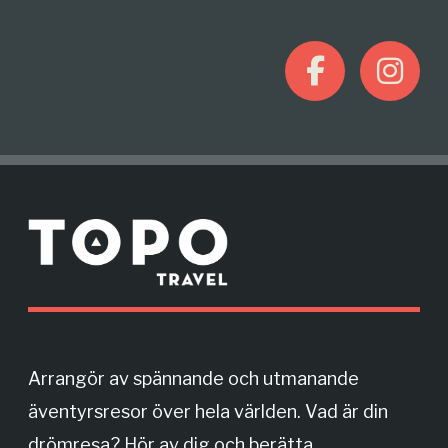
F
I
a
n
c
s
M
e
t
o
r
b
a
e
o
g
Arrangör av spännande och utmanande
äventyrsresor över hela världen. Vad är din
o
r
drömresa? Hör av dig och berätta.