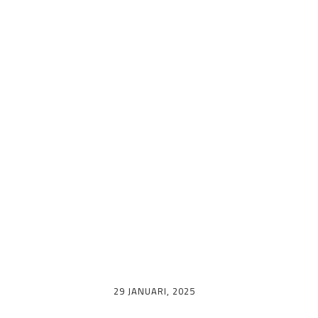
Megamenu:
Hiking Club
29 JANUARI, 2025