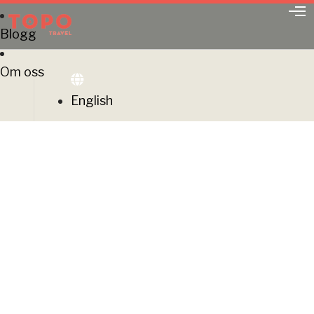
O
p
Blogg
e
n
M
Om oss
e
n
English
u