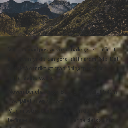
Varje månad postar vi en challenge som är ett
litet äventyr du kan göra i ditt närområde. Det
är också ett riktigt bra träningspass där du
utmanas lite extra.
November challenge:
Bestig Hovfjället 542 m.
Hovfjället är en skidort i Torsby, Värmland.
Men misströsta inte – även om du inte
befinner dig i närheten av denna plats så kan