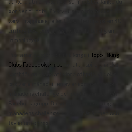
du göra utmaningen var som helst så länge du
gör den till fots. 7 varv i Hammarbybacken, 50
varv i trapphuset eller 1350 step ups på en 40
cm hög box. Du väljer själv hur du tar dig an
utmaningen!
Posta när du gjort din challenge i
Topo Hiking
Clubs Facebook grupp
för att inspirera andra
samt för en chans att vinna ett pris. Vi delar ut
pris varje månad till en av er som genomfört
månadens challenge och postat om det i vår
Facebook grupp. Du som har gjort samtliga
månadens challenge under ett år är med och
tävlar om en resa!