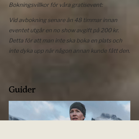
Bokningsvillkor för våra gratisevent:
Vid avbokning senare än 48 timmar innan
eventet utgår en no show avgift på 200 kr.
Detta för att man inte ska boka en plats och
inte dyka upp när någon annan kunde fått den.
Guider