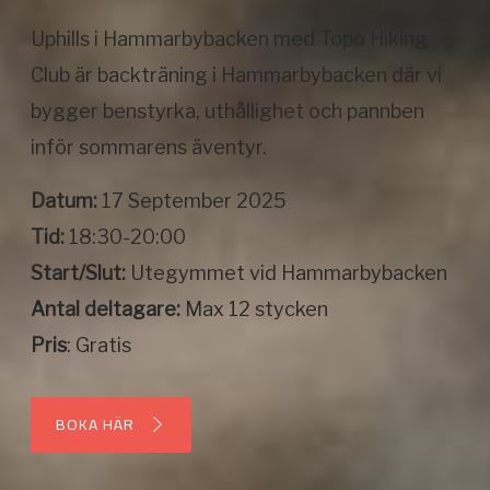
Uphills i Hammarbybacken med Topo Hiking
Club är backträning i Hammarbybacken där vi
bygger benstyrka, uthållighet och pannben
inför sommarens äventyr.
Datum:
17 September 2025
Tid:
18:30-20:00
Start/Slut:
Utegymmet vid Hammarbybacken
Antal deltagare:
Max 12 stycken
Pris
: Gratis
BOKA HÄR
BOKA HÄR