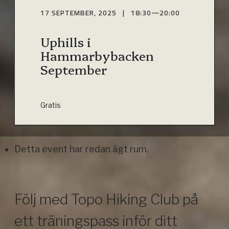
17 SEPTEMBER, 2025 | 18:30
—
20:00
Uphills i
Hammarbybacken
September
Gratis
Detta event har redan ägt rum.
Följ med Topo Hiking Club på
ett träningspass inför ditt