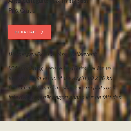
Antal deltagare:
Max 16 stycken
Pris
: Gratis
BOKA HÄR
BOKA HÄR
Bokningsvillkor för våra gratisevent:
Vid avbokning senare än 48 timmar innan
eventet utgår en no show avgift på 200 kr.
Detta för att man inte ska boka en plats och
inte dyka upp när någon annan kunde fått den.