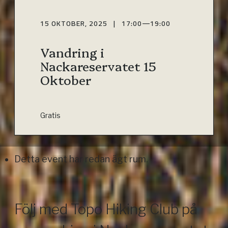
15 OKTOBER, 2025 | 17:00
—
19:00
Vandring i
Nackareservatet 15
Oktober
Gratis
Detta event har redan ägt rum.
Följ med Topo Hiking Club på