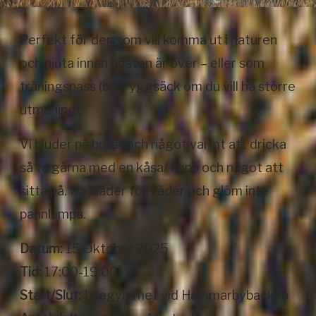
Perfekt för den som vill komma ut i naturen
och njuta innan hösten är över – eller som
träningspass (bär ryggsäck om du vill ha större
utmaning).
Vi bjuder på bullar och något varmt att dricka
så ta gärna med en kåsa/ kopp och något att
sitta på. Ha kläder för väder och glöm inte
pannlampa.
Datum:
15 Oktober 2025
Tid:
17:00-19:00
Start/Slut:
Utegymmet vid Hammarbybacken