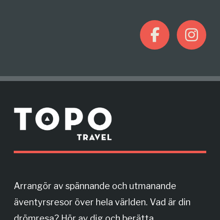
F
I
a
n
c
s
M
e
t
o
r
b
a
e
o
g
Arrangör av spännande och utmanande
äventyrsresor över hela världen. Vad är din
o
r
drömresa? Hör av dig och berätta.