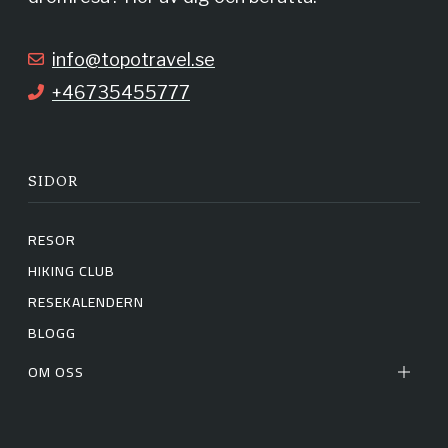
k
a
info@topotravel.se
+46735455777
m
SIDOR
RESOR
HIKING CLUB
RESEKALENDERN
BLOGG
OM OSS