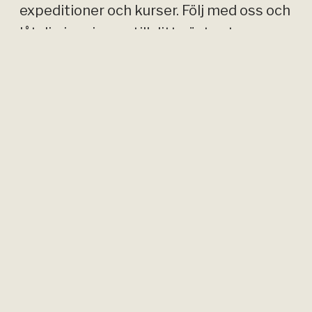
expeditioner och kurser. Följ med oss och
låt dig inspireras till ditt nästa stora
äventyr!
KATEGORIER
Äventyrsstipendie
(6)
Behind the scenes
(9)
Bergsbestigning
(10)
Expedition
(7)