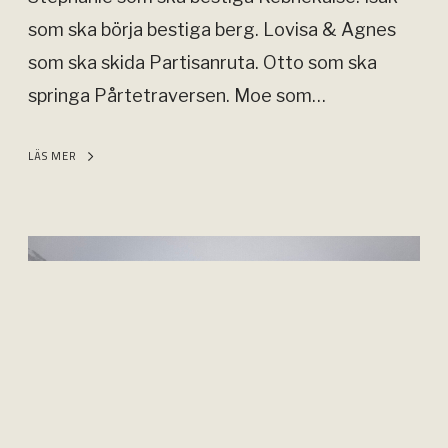
t
p
som ska börja bestiga berg. Lovisa & Agnes
y
e
som ska skida Partisanruta. Otto som ska
C
n
springa Pårtetraversen. Moe som…
o
d
o
LÄS MER
i
r
e
d
t
i
S
2
n
i
0
a
s
2
t
t
6
o
a
r
c
(