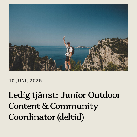
L
e
d
i
g
t
j
ä
10 JUNI, 2026
n
Ledig tjänst: Junior Outdoor
s
Content & Community
t
Coordinator (deltid)
:
J