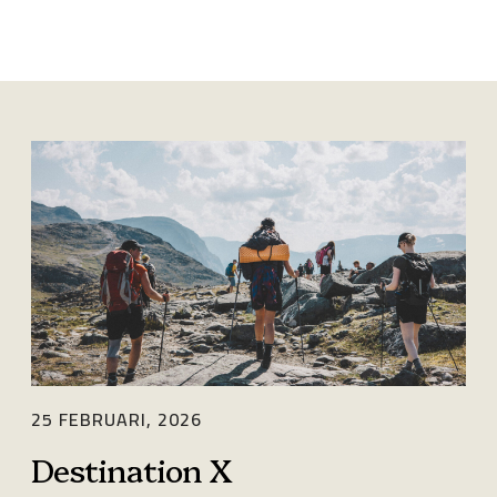
MÅNADSARKIV
D
e
s
t
i
n
a
t
25 FEBRUARI, 2026
i
Destination X
o