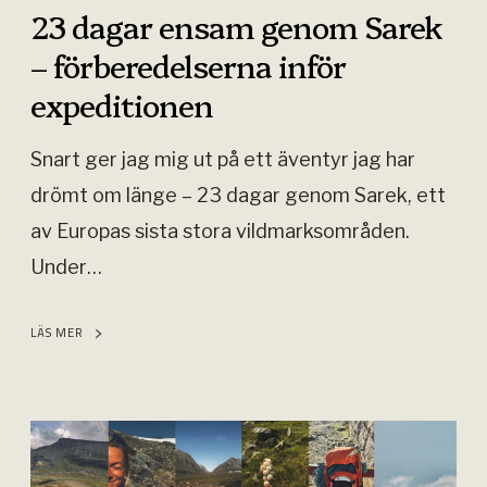
n
23 dagar ensam genom Sarek
s
– förberedelserna inför
a
expeditionen
m
g
Snart ger jag mig ut på ett äventyr jag har
e
drömt om länge – 23 dagar genom Sarek, ett
n
av Europas sista stora vildmarksområden.
o
Under…
m
S
LÄS MER
a
r
K
e
e
k