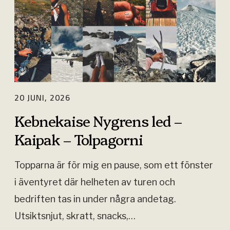
b
–
n
f
e
ö
k
r
a
b
i
20 JUNI, 2026
e
s
r
Kebnekaise Nygrens led –
e
e
Kaipak – Tolpagorni
N
d
y
e
Topparna är för mig en pause, som ett fönster
g
l
i äventyret där helheten av turen och
r
s
bedriften tas in under några andetag.
e
e
Utsiktsnjut, skratt, snacks,…