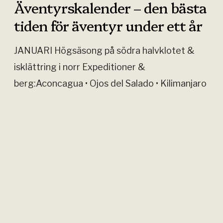
a
Äventyrskalender – den bästa
a
t
tiden för äventyr under ett år
l
t
e
JANUARI Högsäsong på södra halvklotet &
b
n
isklättring i norr Expeditioner &
e
d
berg:Aconcagua • Ojos del Salado • Kilimanjaro
s
e
• Mt Kenya • Mt Vinson •…
t
r
i
LÄS MER
–
g
d
a
e
b
B
n
e
e
b
r
r
ä
g