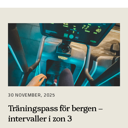
T
r
ä
n
i
n
g
s
30 NOVEMBER, 2025
p
Träningspass för bergen –
a
intervaller i zon 3
s