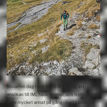
LI
X
FB
EM
Sedan en dag i maj detta år såg jag att
DELA
ansökan till IML hade öppnat, och trots att jag
hade mycket annat på gång i livet kände jag