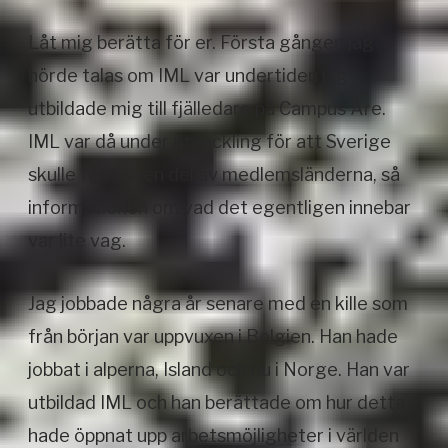
Låt mig berätta för er. Första gången jag
hörde talas om IML var undertiden jag
utbildade mig till fjälledare på Campus Åre.
IML var då under utveckling för att Sverige
skulle få vara en del av medlemsländerna, så
informationen om vad det egentligen innebar
var lite vag.
Jag jobbade några år senare med en kille som
från början var uppvuxen i Belgien. Han hade
jobbat i alperna, Island och nu i Norge. Han var
utbildad IML och han berättade om hur detta
hade öppnat upp arbetsmöjligheter i världen