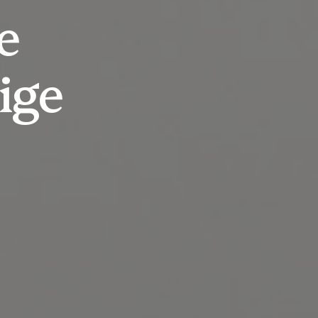
e
ige