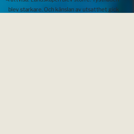
blev starkare. Och känslan av utsatthet gick
nästan att ta på.