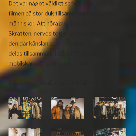
Det var något väldigt speciellt med att få se
filmen på stor duk tillsammans med andra
människor. Att höra publiken reagera i realtid.
Skratten, nervositeten, igenkänningen och
den där känslan som bara uppstår när äventyr
delas tillsammans istället för genom en
mobilskärm ensam hemma i soffan.
Det blev precis den typ av kväll vi hoppats på.