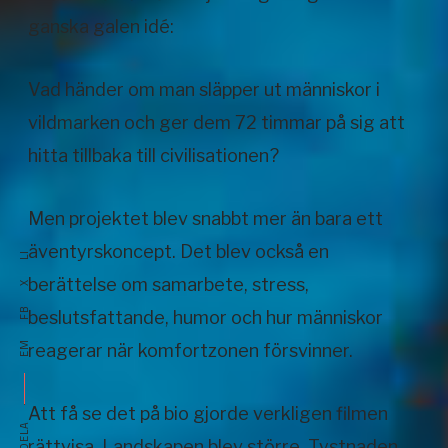
ganska galen idé:
Vad händer om man släpper ut människor i
vildmarken och ger dem 72 timmar på sig att
hitta tillbaka till civilisationen?
Men projektet blev snabbt mer än bara ett
äventyrskoncept. Det blev också en
LI
berättelse om samarbete, stress,
X
FB
beslutsfattande, humor och hur människor
EM
reagerar när komfortzonen försvinner.
Att få se det på bio gjorde verkligen filmen
DELA
rättvisa. Landskapen blev större. Tystnaden