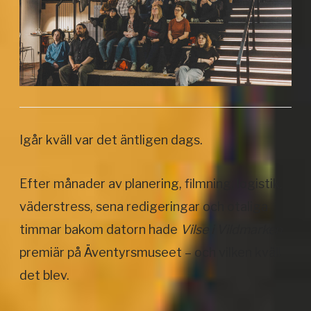
Igår kväll var det äntligen dags.
Efter månader av planering, filmning, logistik,
väderstress, sena redigeringar och otaliga
timmar bakom datorn hade
Vilse i Vildmarken
premiär på
Äventyrsmuseet
– och vilken kväll
det blev.