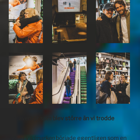
Ett äventyr som blev större än vi trodde
Vilse i Vildmarken
började egentligen som en