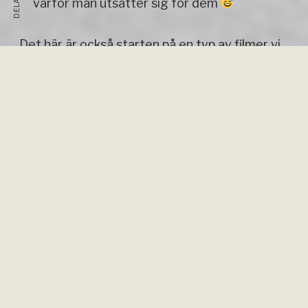
varför man utsätter sig för dem
DELA
Det här är också starten på en typ av filmer vi
länge velat skapa mer av:
äventyr där storytelling, natur, utmaning och
verkligheten bakom expeditionerna står i
fokus.
Vi hoppas verkligen ni vill följa med på resan
Filmen har premiär på YouTube idag kl
19:00 och då är vi med på livechatt samtidigt!