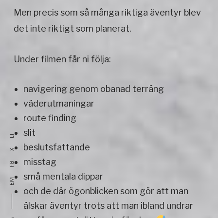
Men precis som så många riktiga äventyr blev
det inte riktigt som planerat.
Under filmen får ni följa:
navigering genom obanad terräng
väderutmaningar
route finding
slit
LI
beslutsfattande
X
misstag
FB
små mentala dippar
EM
och de där ögonblicken som gör att man
älskar äventyr trots att man ibland undrar