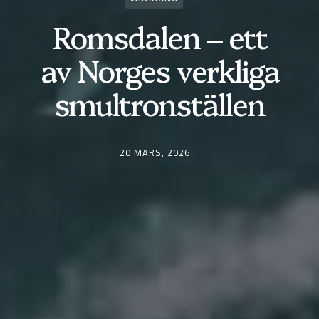
Romsdalen – ett
av Norges verkliga
smultronställen
20 MARS, 2026