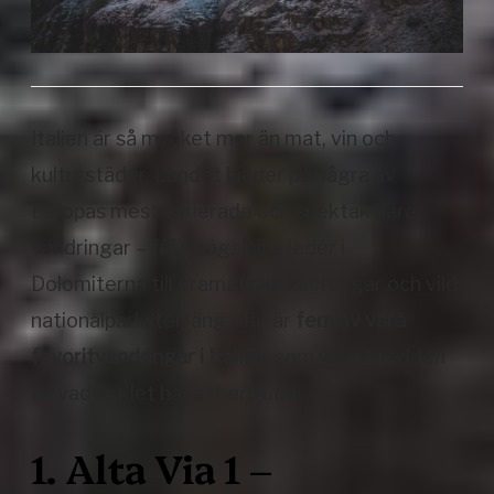
Italien är så mycket mer än mat, vin och
kulturstäder. Landet bjuder på några av
Europas mest varierade och spektakulära
vandringar – från högalpina leder i
Dolomiterna till dramatiska kuststigar och vild
nationalparksterräng. Här är
fem av våra
favoritvandringar i Italien
, som visar bredden
av vad landet har att erbjuda.
1. Alta Via 1 –