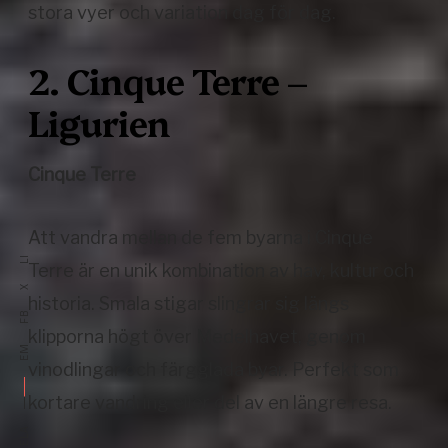
stora vyer och variation dag för dag.
2. Cinque Terre –
Ligurien
Cinque Terre
Att vandra mellan de fem byarna i Cinque
LI
Terre är en unik kombination av hav, kultur och
X
historia. Smala stigar slingrar sig längs
FB
klipporna högt över Medelhavet, genom
EM
vinodlingar och färgglada byar. Perfekt som
kortare vandring eller del av en längre resa.
DELA