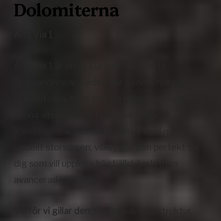
Dolomiterna
Alta Via 1
Alta Via 1 är en av Europas vackraste
långvandringar. Leden går genom hjärtat av
Dolomiterna, förbi lodräta kalkstensväggar,
gröna alpängar och klassiska rifugios.
Vandringen är tekniskt relativt snäll men
visuellt storslagen, vilket gör den perfekt för
dig som vill uppleva högfjällskänsla utan
avancerad klättring.
Varför vi gillar den:
fantastisk infrastruktur,