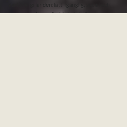
Varför vi gillar den:
lättillgänglig, social och
otroligt vacker – särskilt tidigt eller sent på
säsongen.
3. Selvaggio Blu –
Sardinien
Selvaggio Blu
Selvaggio Blu är något helt annat. Ofta kallad
Europas vildaste vandring
, går den längs
Sardiniens dramatiska östkust. Här finns inga
markerade leder – i stället väntar klättring,
firningar, exponering och total avskildhet. Det